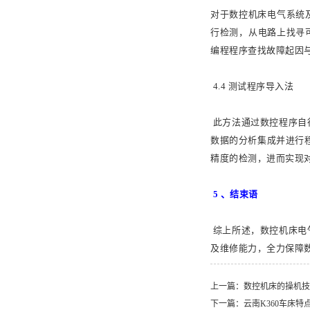
对于数控机床电气系统
行检测，从电路上找寻
编程程序查找故障起因
4.4 测试程序导入法
此方法通过数控程序自
数据的分析集成并进行
精度的检测，进而实现
5 、结束语
综上所述，数控机床电
及维修能力，全力保障
上一篇：
数控机床的操机技
下一篇：
云南K360车床特