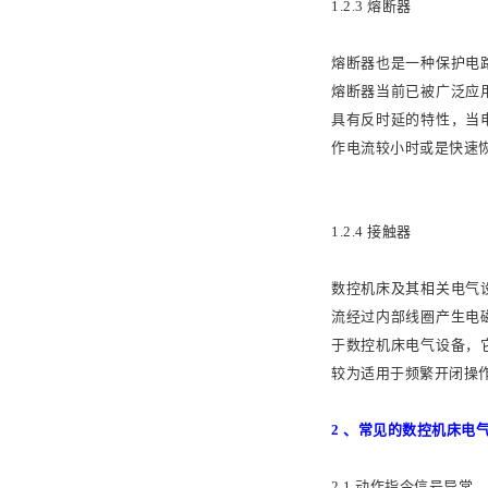
1.2.3 熔断器
熔断器也是一种保护电
熔断器当前已被广泛应
具有反时延的特性，当
作电流较小时或是快速
1.2.4 接触器
数控机床及其相关电气
流经过内部线圈产生电
于数控机床电气设备，
较为适用于频繁开闭操
2 、常见的数控机床电
2.1 动作指令信号异常