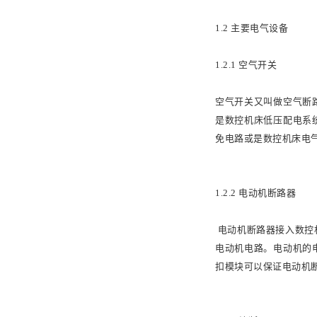
1.2 主要电气设备
1.2.1 空气开关
空气开关又叫做空气断
是数控机床低压配电系
免电路或是数控机床电
1.2.2 电动机断路器
电动机断路器接入数控
电动机电路。电动机的
扣模块可以保证电动机