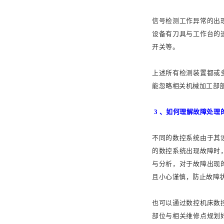
信号检测工作异常的出
设备有刀具与工作台的
开关等。
上述所有检测装置都或
能忽略相关机械加工部
3 、如何理解故障处理
不同的数控系统由于其
的数控系统出现故障时
与分析，对于故障出现
且小心谨慎，防止
故障
也可以通过数控机床数
部位与相关维修点规划