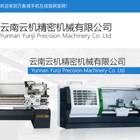
欢迎来到万象城手机在线官网官网！