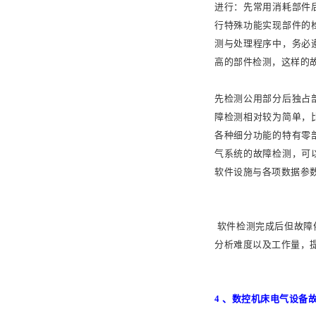
进行：先常用消耗部件
行特殊功能实现部件的
测与处理程序中，务必
高的部件检测，这
样的
先检测公用部分后独占
障检测相对较为简单，
各种细分功能的特有零
气系统的故障
检测，可
软件设施与各项数据参
软件检测完成后但故障
分析难度以及工作量，
4 、数控机床电气设备